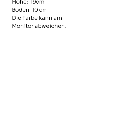
Höhe: 19cm
Boden: 10 cm
Die Farbe kann am
Monitor abweichen.
Shop
Alle Produkte
Taschen
Necessaires
Taschen mini
Märkte
Richtlinien