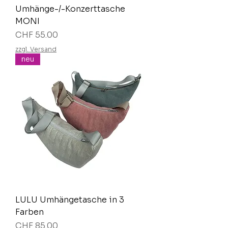
Umhänge-/-Konzerttasche
MONI
Preis
CHF 55.00
zzgl. Versand
neu
LULU Umhängetasche in 3
Farben
Preis
CHF 85.00