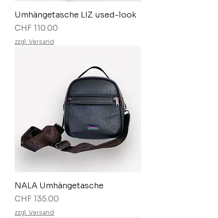
Umhängetasche LIZ used-look
Preis
CHF 110.00
zzgl. Versand
NALA Umhängetasche
Preis
CHF 135.00
zzgl. Versand