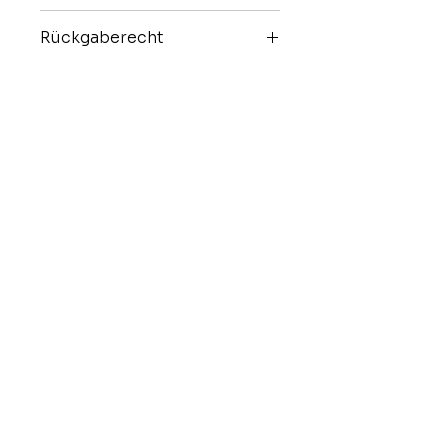
Versand per B-Post
Rückgaberecht
Keine Rückgabe
Shop
Alle Produkte
Taschen
Necessaires
Taschen mini
Märkte
Richtlinien
Versand & Rückgabe
Zahlungsmethoden